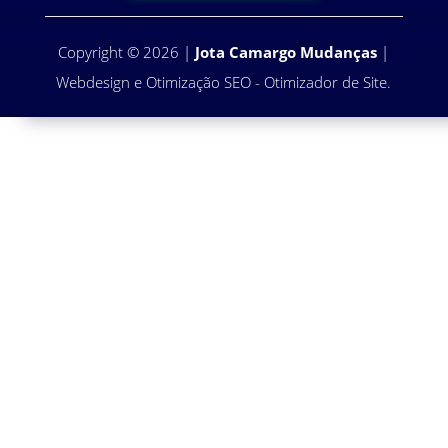
Copyright
©
2026
|
Jota Camargo Mudanças
|
Webdesign e Otimização SEO
-
Otimizador de Site
.