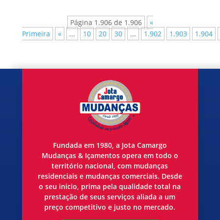
Página 1.906 de 1.906
«
Primeira
«
...
10
20
30
...
1.902
1.903
1.904
Fundada em 1980, a Jota Camargo
Mudanças & Içamentos opera em todo o
território nacional, com mudanças
residenciais e mudanças comerciais. Desde
o seu início, prima pela qualidade total na
prestação de seus serviços aliada a um
preço competitivo e justo no mercado.