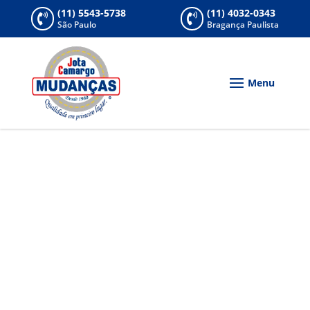
(11) 5543-5738
(11) 4032-0343


São Paulo
Bragança Paulista