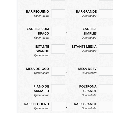
BAR PEQUENO
BAR GRANDE
no-icon
no
Quantidade:
Quantidade:
CADEIRA COM
CADEIRA
no-icon
no
BRAÇO
SIMPLES
Quantidade:
Quantidade:
ESTANTE
ESTANTE MÉDIA
no-icon
no
Quantidade:
GRANDE
Quantidade:
MESA DE JOGO
MESA DE TV
no-icon
no
Quantidade:
Quantidade:
PIANO DE
POLTRONA
no-icon
no
ARMÁRIO
GRANDE
Quantidade:
Quantidade:
RACK PEQUENO
RACK GRANDE
no-icon
no
Quantidade:
Quantidade: