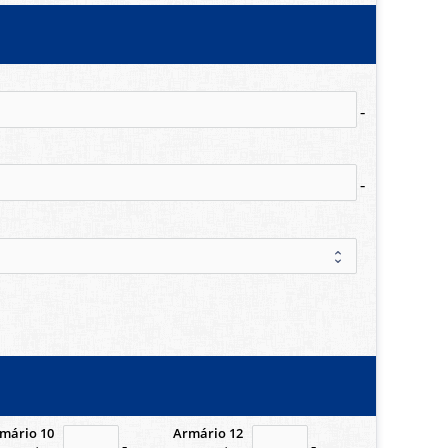
no-icon
no-icon
mário 10
Armário 12
n
no-icon
no-icon