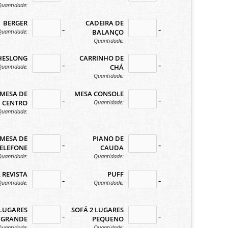
Quantidade:
BERGER
CADEIRA DE
n
no-icon
no-icon
Quantidade:
BALANÇO
Quantidade:
HESLONG
CARRINHO DE
n
no-icon
no-icon
Quantidade:
CHÁ
Quantidade:
MESA DE
MESA CONSOLE
n
no-icon
no-icon
Quantidade:
CENTRO
Quantidade:
MESA DE
PIANO DE
n
no-icon
no-icon
ELEFONE
CAUDA
Quantidade:
Quantidade:
 REVISTA
PUFF
n
no-icon
no-icon
Quantidade:
Quantidade:
 LUGARES
SOFÁ 2 LUGARES
n
no-icon
no-icon
GRANDE
PEQUENO
Quantidade:
Quantidade: