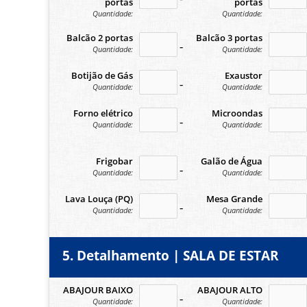
portas
portas
Quantidade:
Quantidade:
Balcão 2 portas
Balcão 3 portas
no-icon
no
Quantidade:
Quantidade:
Botijão de Gás
Exaustor
no-icon
no
Quantidade:
Quantidade:
Forno elétrico
Microondas
no-icon
no
Quantidade:
Quantidade:
Frigobar
Galão de Água
no-icon
no
Quantidade:
Quantidade:
Lava Louça (PQ)
Mesa Grande
no-icon
no
Quantidade:
Quantidade:
5. Detalhamento | SALA DE ESTAR
ABAJOUR BAIXO
ABAJOUR ALTO
no-icon
no
Quantidade:
Quantidade: