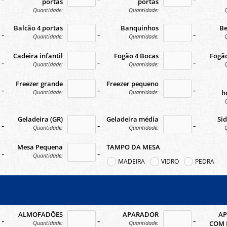
portas
portas
Quantidade:
Quantidade:
Balcão 4 portas
Banquinhos
B
-icon
no-icon
no-ico
Quantidade:
Quantidade:
Cadeira infantil
Fogão 4 Bocas
Fogão
-icon
no-icon
no-ico
Quantidade:
Quantidade:
Freezer grande
Freezer pequeno
-icon
no-icon
no-ico
Quantidade:
Quantidade:
h
Geladeira (GR)
Geladeira média
Sid
-icon
no-icon
no-ico
Quantidade:
Quantidade:
Mesa Pequena
TAMPO DA MESA
-icon
no-icon
Quantidade:
MADEIRA
VIDRO
PEDRA
ALMOFADÕES
APARADOR
A
-icon
no-icon
no-ico
Quantidade:
Quantidade:
COM 