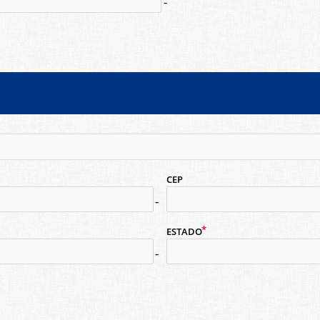
no-icon
CEP
no-icon
ESTADO
no-icon