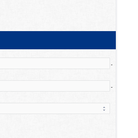
no-icon
no-icon