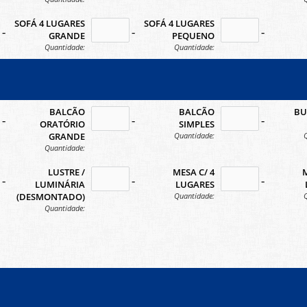
SOFÁ 4 LUGARES
SOFÁ 4 LUGARES
-icon
no-icon
no-ico
GRANDE
PEQUENO
Quantidade:
Quantidade:
BALCÃO
BALCÃO
BU
-icon
no-icon
no-ico
ORATÓRIO
SIMPLES
Quantidade:
GRANDE
Quantidade:
LUSTRE /
MESA C/ 4
M
-icon
no-icon
no-ico
LUMINÁRIA
LUGARES
Quantidade:
(DESMONTADO)
Quantidade: