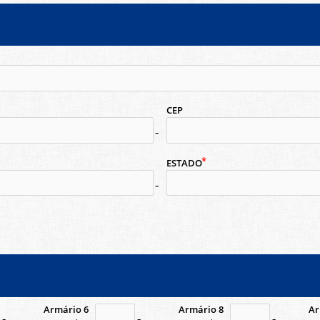
CEP
no-icon
ESTADO
no-icon
Armário 6
Armário 8
Ar
-icon
no-icon
no-ico