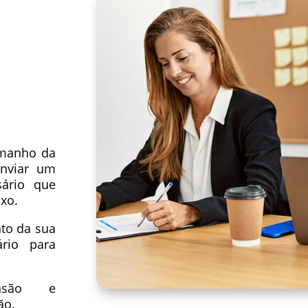
amanho da
nviar um
sário que
xo.
to da sua
rio para
ensão e
ão.