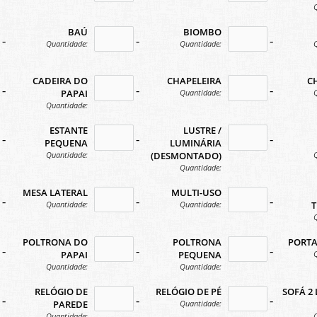
BAÚ
BIOMBO
-icon
no-icon
no-ico
Quantidade:
Quantidade:
CADEIRA DO
CHAPELEIRA
C
-icon
no-icon
no-ico
Quantidade:
PAPAI
Quantidade:
ESTANTE
LUSTRE /
-icon
no-icon
no-ico
PEQUENA
LUMINÁRIA
Quantidade:
(DESMONTADO)
Quantidade:
MESA LATERAL
MULTI-USO
-icon
no-icon
no-ico
Quantidade:
Quantidade:
T
POLTRONA DO
POLTRONA
PORTA
-icon
no-icon
no-ico
PAPAI
PEQUENA
Quantidade:
Quantidade:
RELÓGIO DE
RELÓGIO DE PÉ
SOFÁ 2
-icon
no-icon
no-ico
Quantidade:
PAREDE
Quantidade: