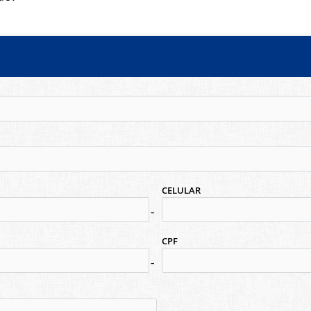
CELULAR
no-icon
CPF
no-icon