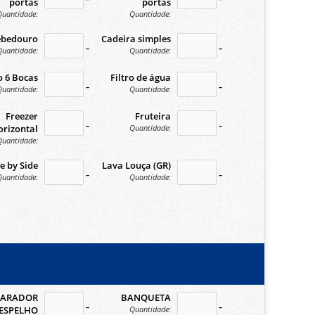
portas
portas
Quantidade:
Quantidade:
ebedouro
Cadeira simples
n
no-icon
no-icon
Quantidade:
Quantidade:
 6 Bocas
Filtro de água
n
no-icon
no-icon
Quantidade:
Quantidade:
Freezer
Fruteira
n
no-icon
no-icon
Quantidade:
orizontal
Quantidade:
e by Side
Lava Louça (GR)
n
no-icon
no-icon
Quantidade:
Quantidade:
PARADOR
BANQUETA
n
no-icon
no-icon
Quantidade:
ESPELHO