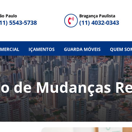
ão Paulo
Bragança Paulista

11) 5543-5738
(11) 4032-0343
MERCIAL
IÇAMENTOS
GUARDA MÓVEIS
QUEM SO
o de Mudanças Res