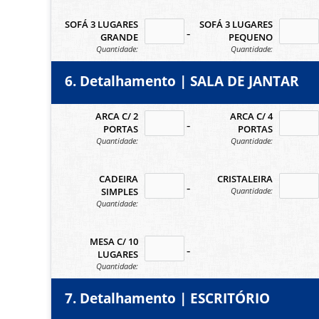
SOFÁ 3 LUGARES
SOFÁ 3 LUGARES
no-icon
no
GRANDE
PEQUENO
Quantidade:
Quantidade:
6. Detalhamento | SALA DE JANTAR
ARCA C/ 2
ARCA C/ 4
no-icon
no
PORTAS
PORTAS
Quantidade:
Quantidade:
CADEIRA
CRISTALEIRA
no-icon
no
Quantidade:
SIMPLES
Quantidade:
MESA C/ 10
no-icon
LUGARES
Quantidade:
7. Detalhamento | ESCRITÓRIO