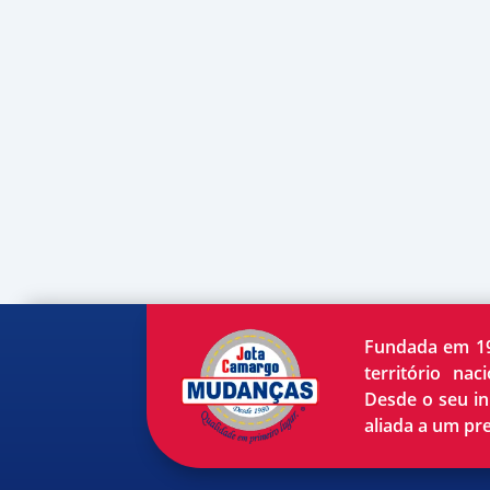
Fundada em 19
território na
Desde o seu in
aliada a um pr