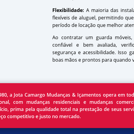
Flexibilidade:
A maioria das insta
flexíveis de aluguel, permitindo q
período de locação que melhor ate
Ao contratar um guarda móveis, 
confiável e bem avaliada, veri
segurança e acessibilidade. Isso 
boas mãos e prontos para quando v
80, a Jota Camargo Mudanças & Içamentos opera em to
cional, com mudanças residenciais e mudanças comerci
ício, prima pela qualidade total na prestação de seus serv
eço competitivo e justo no mercado.