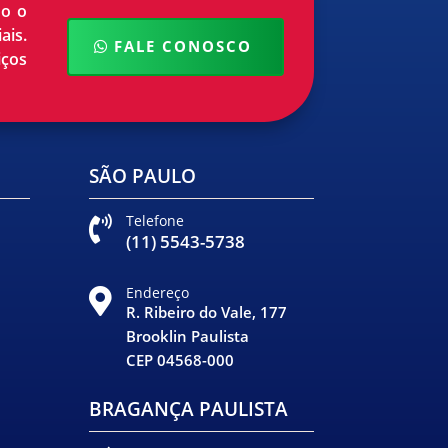
do o
ais.
FALE CONOSCO
iços
SÃO PAULO
Telefone

(11) 5543-5738
Endereço

R. Ribeiro do Vale, 177
Brooklin Paulista
CEP 04568-000
BRAGANÇA PAULISTA