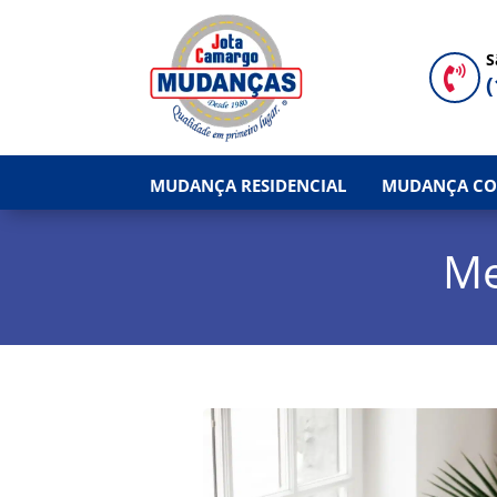
S

(
MUDANÇA RESIDENCIAL
MUDANÇA CO
Me