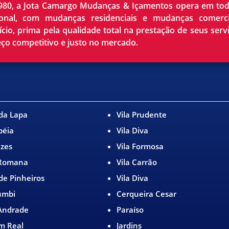
80, a Jota Camargo Mudanças & Içamentos opera em to
cional, com mudanças residenciais e mudanças comerci
ício, prima pela qualidade total na prestação de seus serv
eço competitivo e justo no mercado.
 da Lapa
Vila Prudente
péia
Vila Diva
izes
Vila Formosa
 Romana
Vila Carrão
 de Pinheiros
Vila Diva
umbi
Cerqueira Cesar
 Andrade
Paraíso
im Real
Jardins