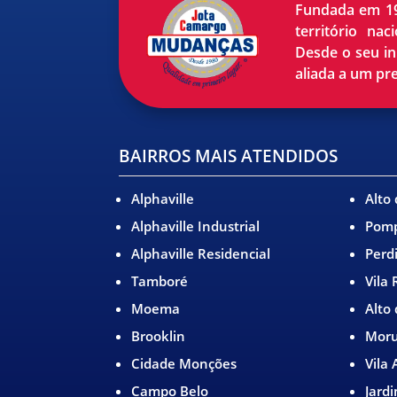
Fundada em 19
território na
Desde o seu in
aliada a um pr
BAIRROS MAIS ATENDIDOS
Alphaville
Alto
Alphaville Industrial
Pom
Alphaville Residencial
Perd
Tamboré
Vila
Moema
Alto
Brooklin
Mor
Cidade Monções
Vila
Campo Belo
Jard