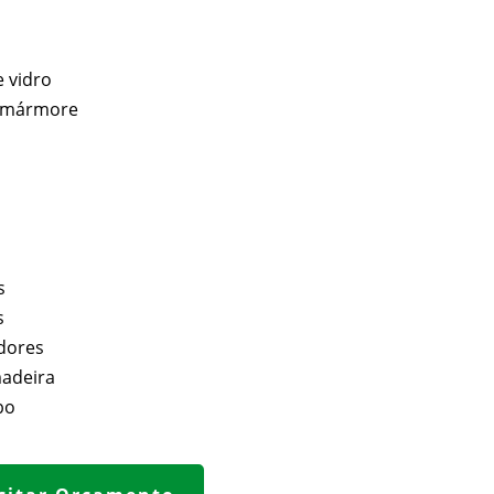
 vidro
e mármore
s
s
s
dores
madeira
bo