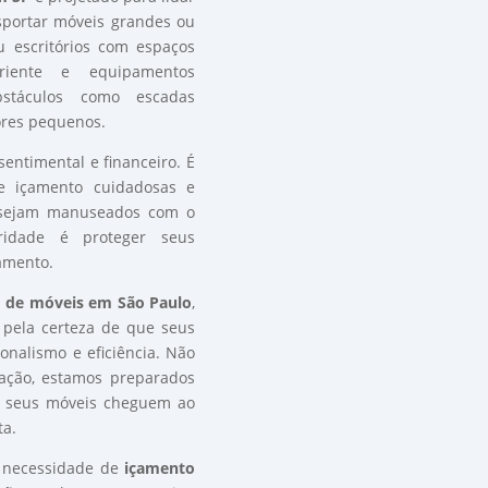
sportar móveis grandes ou
 escritórios com espaços
riente e equipamentos
bstáculos como escadas
ores pequenos.
entimental e financeiro. É
e içamento cuidadosas e
s sejam manuseados com o
ridade é proteger seus
amento.
 de móveis em São Paulo
,
 pela certeza de que seus
onalismo e eficiência. Não
uação, estamos preparados
ue seus móveis cheguem ao
ta.
r necessidade de
içamento