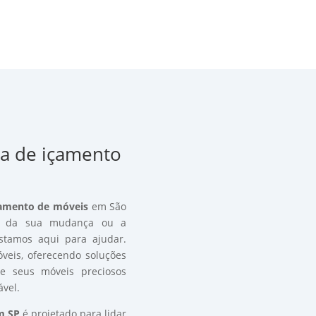
a de içamento 
amento de móveis
em São
de da sua mudança ou a
estamos aqui para ajudar.
veis, oferecendo soluções
ue seus móveis preciosos
vel.
m SP
é projetado para lidar