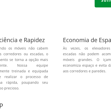
Sol
iciência e Rapidez
Economia de Esp
ndo os móveis não cabem
Às vezes, os elevadore
s corredores ou escadas, o
escadas não podem acom
ento se torna a opção mais
móveis grandes. O içam
ciente. Nossa equipe
economiza espaço e evita 
amente treinada e equipada
aos corredores e paredes.
e realizar o processo de
ma rápida, poupando seu
o precioso.
P